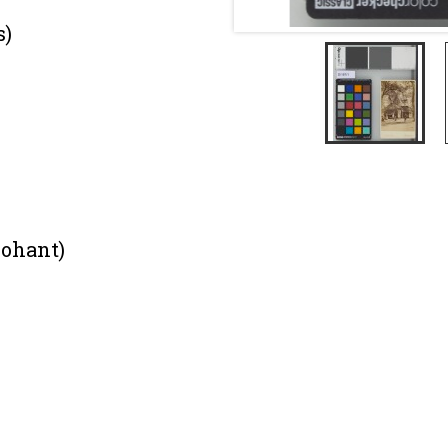
s)
Nohant)