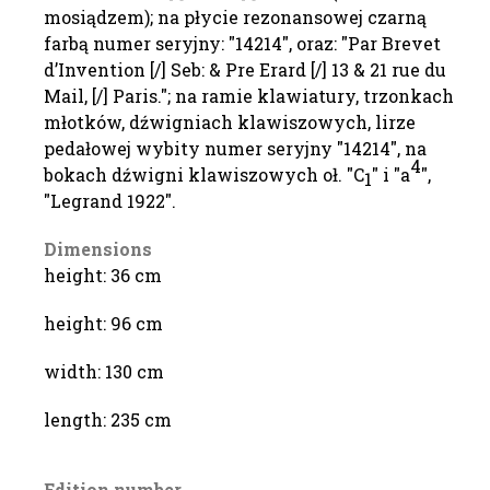
mosiądzem); na płycie rezonansowej czarną
farbą numer seryjny: "14214", oraz: "Par Brevet
d’Invention [/] Seb: & Pre Erard [/] 13 & 21 rue du
Mail, [/] Paris."; na ramie klawiatury, trzonkach
młotków, dźwigniach klawiszowych, lirze
pedałowej wybity numer seryjny "14214", na
4
bokach dźwigni klawiszowych oł. "C
" i "a
",
1
"Legrand 1922".
Dimensions
height: 36 cm
height: 96 cm
width: 130 cm
length: 235 cm
Edition number