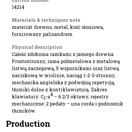
14214
Materials & techniques note
materiał: drewno, metal, kość słoniowa,
fornirowany palisandrem
Physical description
Całość zdobiona ramkami z jasnego drewna.
Prostostrunny, rama półmetalowa z metalową
listwą zaczepową, 5 wspornikami oraz listwą
naciskową w wiolinie, naciąg 1-2-3-strunny,
mechanika angielska z podwójną repetycją,
tłumiki dolne z kontrklawiaturą. Zakres
4
klawiatury: C
-a
– 6 2/3 oktawy, rejestry
1
mechaniczne: 2 pedały – una corda i podnośnik
tłumików.
Production