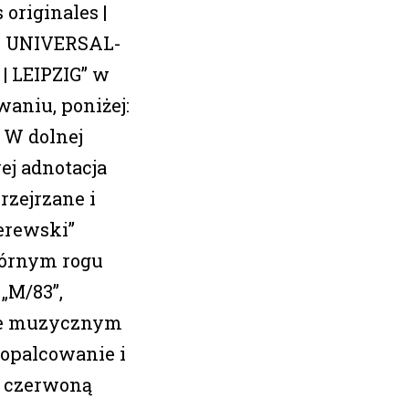
 originales |
| UNIVERSAL-
 | LEIPZIG” w
niu, poniżej:
. W dolnej
ej adnotacja
rzejrzane i
erewski”
órnym rogu
„M/83”,
cie muzycznym
 opalcowanie i
 czerwoną