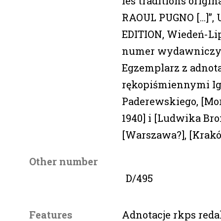
les traditions origina
RAOUL PUGNO [...]”
EDITION, Wiedeń-Lips
numer wydawniczy „U
Egzemplarz z adnot
rękopiśmiennymi I
Paderewskiego, [Morg
1940] i [Ludwika Bro
[Warszawa?], [Kraków
Other number
D/495
Features
Adnotacje rkps red