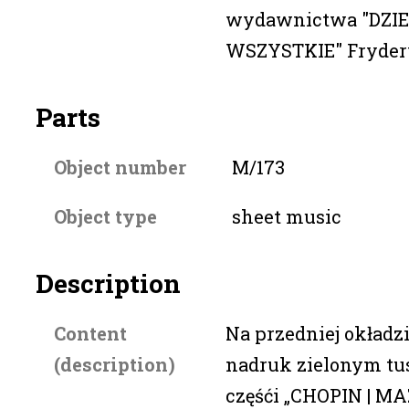
wydawnictwa "DZI
WSZYSTKIE" Fryder
Parts
Object number
M/173
Object type
sheet music
Description
Content
Na przedniej okładz
(description)
nadruk zielonym tu
częśći „CHOPIN | M