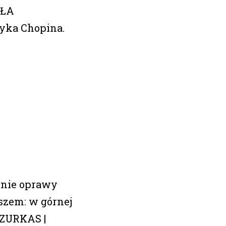
EŁA
yka Chopina.
inie oprawy
szem: w górnej
AZURKAS |