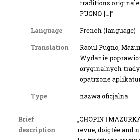
traditions originale
PUGNO [...]”
Language
French (language)
Translation
Raoul Pugno, Mazur
Wydanie poprawio
oryginalnych trad
opatrzone aplikatu
Type
nazwa oficjalna
Brief
„CHOPIN | MAZURKAS
description
revue, doigtée and 