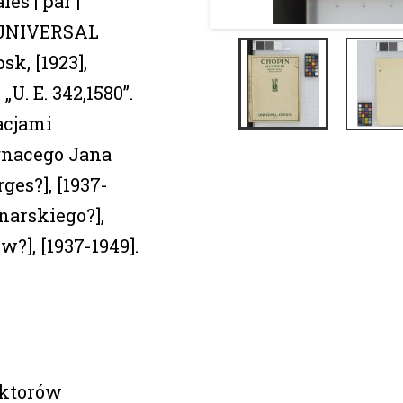
les | par |
, UNIVERSAL
k, [1923],
. E. 342,1580”.
acjami
gnacego Jana
es?], [1937-
narskiego?],
?], [1937-1949].
aktorów