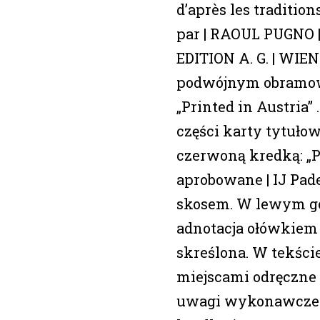
d’après les traditions
par | RAOUL PUGNO 
EDITION A. G. | WIEN
podwójnym obramowa
„Printed in Austria” 
części karty tytułow
czerwoną kredką: „P
aprobowane | IJ Pad
skosem. W lewym g
adnotacja ołówkiem 
skreślona. W tekś
miejscami odręczne
uwagi wykonawcze