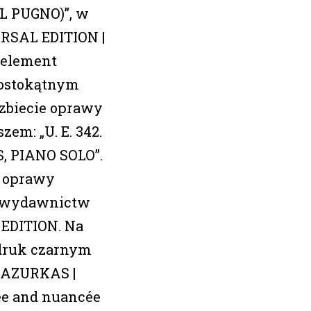
L PUGNO)”, w
ERSAL EDITION |
 element
prostokątnym
zbiecie oprawy
em: „U. E. 342.
 PIANO SOLO”.
e oprawy
g wydawnictw
EDITION. Na
adruk czarnym
MAZURKAS |
tée and nuancée