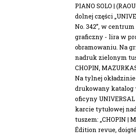
PIANO SOLO | (RAOU
dolnej części „UNIV
No. 342”, w centrum
graficzny - lira w 
obramowaniu. Na gr
nadruk zielonym tusz
CHOPIN, MAZURKAS,
Na tylnej okładzini
drukowany katalo
oficyny UNIVERSAL 
karcie tytułowej n
tuszem: „CHOPIN | 
Édition revue, doig