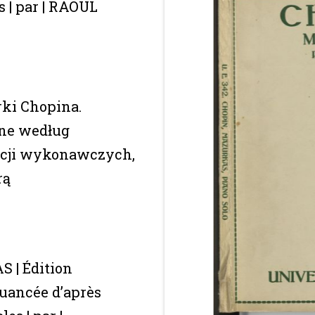
s | par | RAOUL
ki Chopina.
ne według
ycji wykonawczych,
rą
 | Édition
nuancée d’après