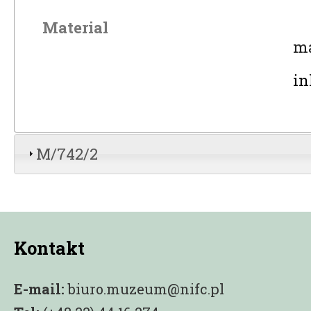
Material
ma
in
M/742/2
Kontakt
E-mail:
biuro.muzeum@nifc.pl