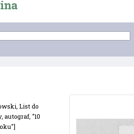
ina
wski, List do
 autograf, "10
roku"]