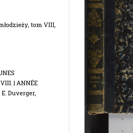
odzieży, tom VIII,
EUNES
VIII. | ANNÉE
 E. Duverger,