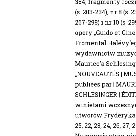
384; fragmenty roczn
(s. 203-234), nr 8 (s. 2
267-298) i nr 10 (s. 29
opery „Guido et Gin
Fromental Halévy'eg
wydawnictw muzy
Maurice'a Schlesing
„NOUVEAUTÉS | MUS
publiées par | MAUR
SCHLESINGER | ÉDITEUR
winietami wczesny
utworów Fryderyka C
25, 22, 23, 24, 26, 27, 2
Numeracja stron nie