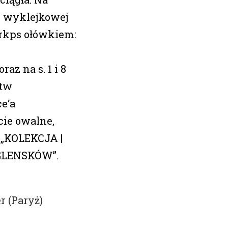
ie wyklejkowej
 rkps ołówkiem:
raz na s. 1 i 8
ctw
e‘a
cie owalne,
: „KOLEKCJA |
 GLENSKÓW”.
r (Paryż)