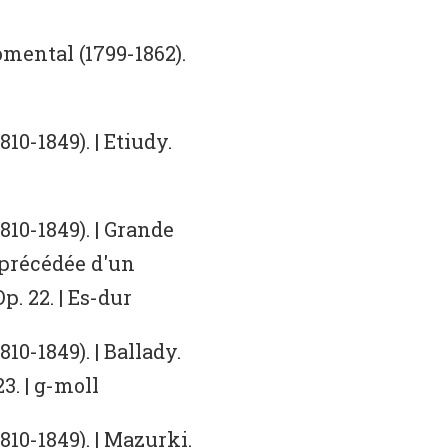
mental (1799-1862).
10-1849). | Etiudy.
810-1849). | Grande
 précédée d'un
. 22. | Es-dur
10-1849). | Ballady.
23. | g-moll
10-1849). | Mazurki.