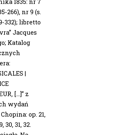
ika 1835: nr 7
35-266), nr 9 (s.
9-332); libretto
evra” Jacques
o; Katalog
cznych
era:
ICALES |
ICE
, [...]” z
ch wydań
hopina: op. 21,
9, 30, 31, 32.
ciągła. Na