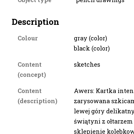
Description
Colour
gray (color)
black (color)
Content
sketches
(concept)
Content
Awers: Kartka inte
(description)
zarysowana szkicam
lewej góry delikatn
świątyni z ołtarzem
sklepienie kolebko