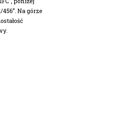
IFC”, poniżej
456”. Na górze
ostałość
wy.