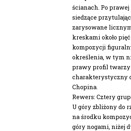
ścianach. Po prawej 
siedzące przytulające
zarysowane liczny
kreskami około pięć
kompozycji figuraln
określenia, w tym n
prawy profil twarzy
charakterystyczny 
Chopina.
Rewers: Cztery grup
U góry zbliżony do r
na środku kompozycj
góry nogami, niżej 