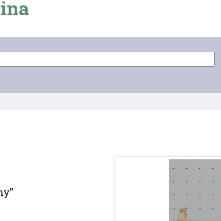
ina
my”