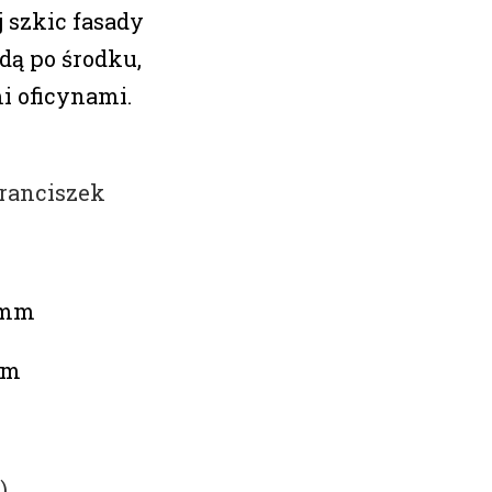
j szkic fasady
ą po środku,
 oficynami.
ranciszek
2 mm
mm
)