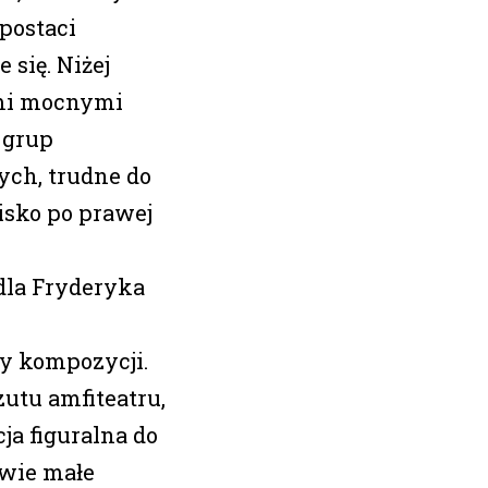
postaci
 się. Niżej
mi mocnymi
 grup
ych, trudne do
isko po prawej
dla Fryderyka
y kompozycji.
zutu amfiteatru,
a figuralna do
dwie małe