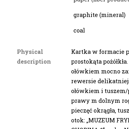
graphite (mineral)
coal
Physical
Kartka w formacie 
description
prostokąta pożółkła.
ołówkiem mocno za
rewersie delikatniej
ołówkiem i tuszem/
prawy m dolnym ro
pieczęć okrągła, tus
otok: „MUZEUM FR