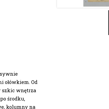
nsywnie
i ołówkiem. Od
y szkic wnętrza
 po środku,
we, kolumny na