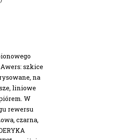
pionowego
 Awers: szkice
rysowane, na
sze, liniowe
piórem. W
gu rewersu
zowa, czarna,
YDERYKA