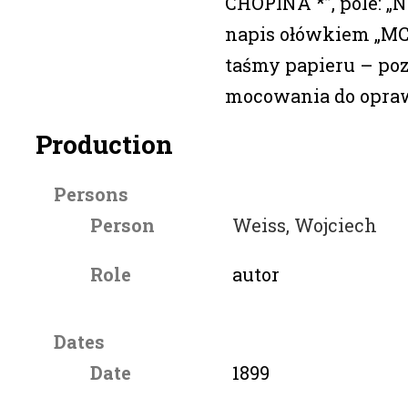
CHOPINA *”, pole: „N
napis ołówkiem „MC/
taśmy papieru – poz
mocowania do opra
Production
Persons
Person
Weiss, Wojciech
Role
autor
Dates
Date
1899