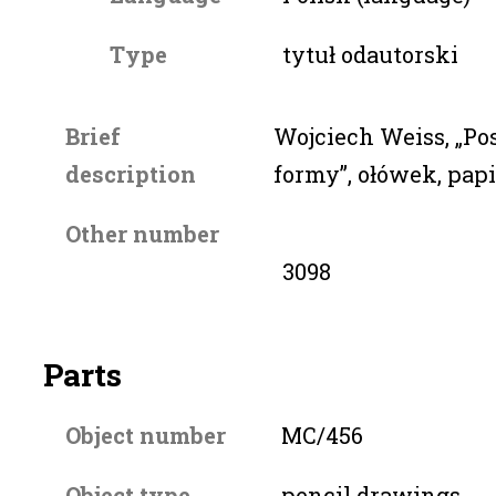
Type
tytuł odautorski
Brief
Wojciech Weiss, „P
description
formy”, ołówek, papie
Other number
3098
Parts
Object number
MC/456
Object type
pencil drawings