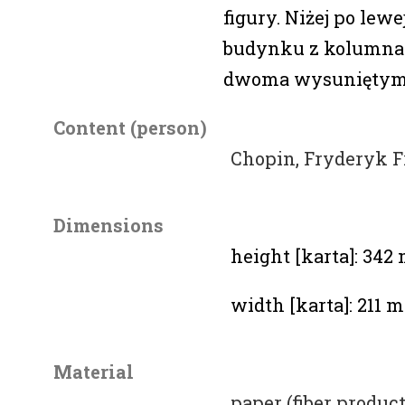
figury. Niżej po lewe
budynku z kolumnad
dwoma wysuniętymi
Content (person)
Chopin, Fryderyk F
Dimensions
height [karta]: 34
width [karta]: 211 
Material
paper (fiber product